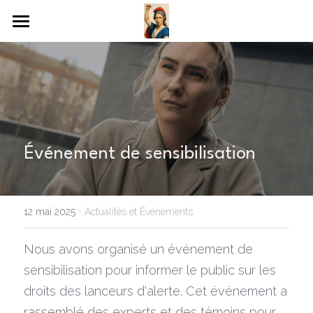
Accueil
Dans les médias
Contact
Événement de sensibilisation
·
12 mai 2025
Actualités et Événements
Nous avons organisé un événement de 
sensibilisation pour informer le public sur les 
droits des lanceurs d'alerte. Cet événement a 
rassemblé des experts et des témoins pour 